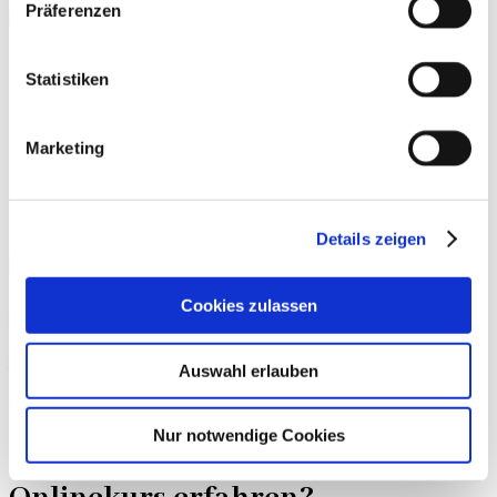
Präferenzen
Dann schreibe mir gerne eine E-Mail an:
mail@nonstopmotivation.ch
Statistiken
Ich bin Montag bis Freitag von 9:00 bis 15:00 Uhr erreichbar und melde mich
innerhalb von 24-48 Stunden bei dir.
Marketing
Du möchtest GRATIS von mir
gecoacht werden?
Details zeigen
In meiner dreiteiligen
GRATIS Video-Serie
hast du die Gelegenheit, mich
Cookies zulassen
kennenzulernen. Du erhältst wertvolle Kenntnisse, die dich sofort weiterbringen.
Ausserdem bekommst du exklusive Einblicke in meinen brandneuen Onlinekurs
Non-Stop Motivation.
Auswahl erlauben
ZUM GRATIS COACHING
Nur notwendige Cookies
Du möchtest mehr über meinen