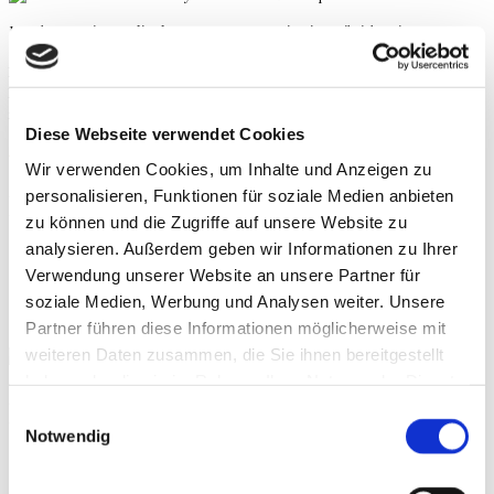
Im Rahmen meines
Onlinekurses Non-Stop Motivation
teile ich mein
Expertenwissen mit dir. Darin erhältst du die beste Unterstützung, die du
bekommen kannst, um dein Wunschgewicht wirklich zu erreichen und es auch zu
behalten. Du lernst die 8 ultimativen Schlüssel, die dich zu deinem Traumkörper
führen und gleichzeitig deine Gesundheit auf ein neues Level katapultieren.
Diese Webseite verwendet Cookies
ZUM ONLINEKURS
Wir verwenden Cookies, um Inhalte und Anzeigen zu
personalisieren, Funktionen für soziale Medien anbieten
Presseanfragen
zu können und die Zugriffe auf unsere Website zu
analysieren. Außerdem geben wir Informationen zu Ihrer
Du hast Interesse an einem Workshop, möchtest mich als Speaker auf einem Event
Verwendung unserer Website an unsere Partner für
dabeihaben oder mich für ein Interview anfragen?
soziale Medien, Werbung und Analysen weiter. Unsere
Dann schicke mir gerne eine E-Mail an
mail@nonstopmotivation.ch
Partner führen diese Informationen möglicherweise mit
weiteren Daten zusammen, die Sie ihnen bereitgestellt
haben oder die sie im Rahmen Ihrer Nutzung der Dienste
Hast du eine Frage zu meinem
gesammelt haben.
Einwilligungsauswahl
Notwendig
Onlinekurs?