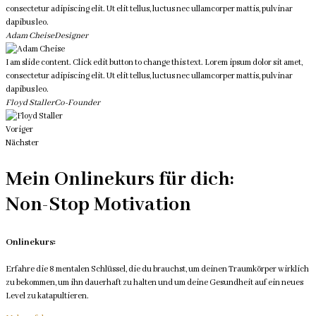
consectetur adipiscing elit. Ut elit tellus, luctus nec ullamcorper mattis, pulvinar
dapibus leo.
Adam Cheise
Designer
I am slide content. Click edit button to change this text. Lorem ipsum dolor sit amet,
consectetur adipiscing elit. Ut elit tellus, luctus nec ullamcorper mattis, pulvinar
dapibus leo.
Floyd Staller
Co-Founder
Voriger
Nächster
Mein Onlinekurs für dich:
Non-Stop Motivation
Onlinekurs:
Erfahre die 8 mentalen Schlüssel, die du brauchst, um deinen Traumkörper wirklich
zu bekommen, um ihn dauerhaft zu halten und um deine Gesundheit auf ein neues
Level zu katapultieren.