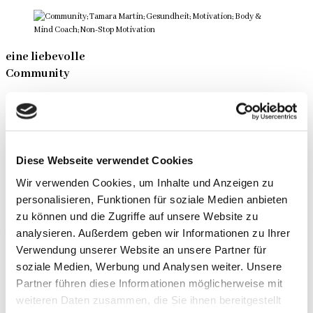
eine liebevolle
Community
Möchtest du Teil einer liebevollen und inspirierenden Community werden, die dich
motiviert und dich jederzeit unterstützt?
Diese Webseite verwendet Cookies
eine nachhaltige
Wir verwenden Cookies, um Inhalte und Anzeigen zu
Lösung
personalisieren, Funktionen für soziale Medien anbieten
zu können und die Zugriffe auf unsere Website zu
Möchtest du den sicheren Weg zu deinem Traumkörper erfahren? Und dein
analysieren. Außerdem geben wir Informationen zu Ihrer
Wunschgewicht dann auch behalten, wenn du es erreicht hast?
Verwendung unserer Website an unsere Partner für
soziale Medien, Werbung und Analysen weiter. Unsere
Partner führen diese Informationen möglicherweise mit
eine bessere
weiteren Daten zusammen, die Sie ihnen bereitgestellt