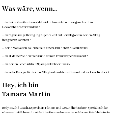
Was wäre, wenn...
… du deine Vorsätze dieses Mal wirklich umsetzt und sie ganz leicht in
Gewohnheiten verwandelst?
… du regelmässige Bewegung zu jeder Zeit mit Leichtigkeit in deinen Alltag
integrieren könntest?
… deine Motivation dauerhaft auf einem sehr hohen Niveau bleibt?
… du all deine Ziele erreichst und deinen Traumkörper bekommst?
… du deinen Lebensstil mit Spass positiv beeinflusst?
… du mehr Energie für deinen Alltag hast und deine Gesundheit wirksam förderst?
Hey, ich bin
Tamara Martin
Body & Mind Coach, Expertin im Fitness- und Gesundheitssektor, Spezialistin für
eine ganzheitliche und nachhaltige Herangehensweise, erfahrene Betriebsleiterin